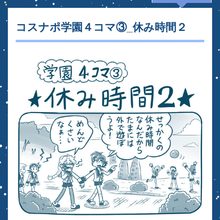
コスナポ学園４コマ③_休み時間２