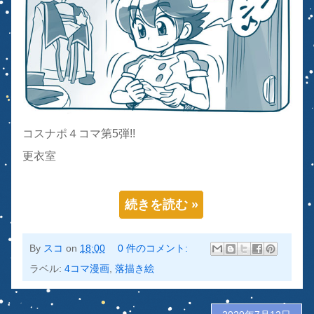
コスナポ４コマ第5弾!!
更衣室
続きを読む »
By
スコ
on
18:00
0 件のコメント:
ラベル:
4コマ漫画
,
落描き絵