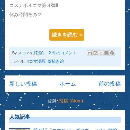
コスナポ４コマ第３弾!!
休み時間その２
続きを読む »
By
スコ
on
17:00
2 件のコメント:
ラベル:
4コマ漫画
,
落描き絵
新しい投稿
ホーム
前の投稿
登録:
投稿 (Atom)
人気記事