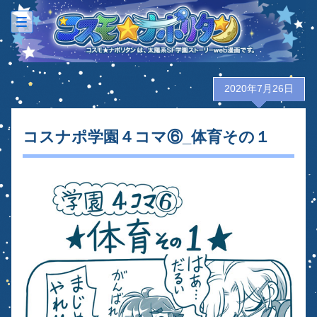
-
-
-
2020年7月26日
コスナポ学園４コマ⑥_体育その１