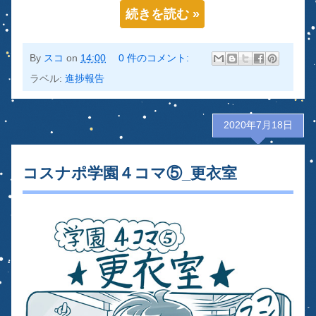
続きを読む »
By
スコ
on
14:00
0 件のコメント:
ラベル:
進捗報告
2020年7月18日
コスナポ学園４コマ⑤_更衣室