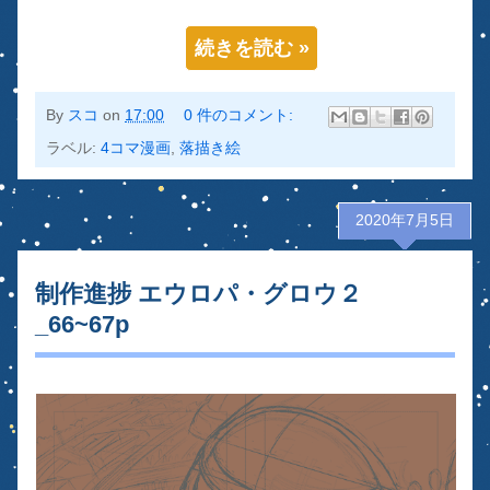
続きを読む »
By
スコ
on
17:00
0 件のコメント:
ラベル:
4コマ漫画
,
落描き絵
2020年7月5日
制作進捗 エウロパ・グロウ２
_66~67p