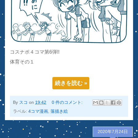
コスナポ４コマ第6弾!!
体育その１
続きを読む »
By
スコ
on
19:42
0 件のコメント:
ラベル:
4コマ漫画
,
落描き絵
2020年7月24日