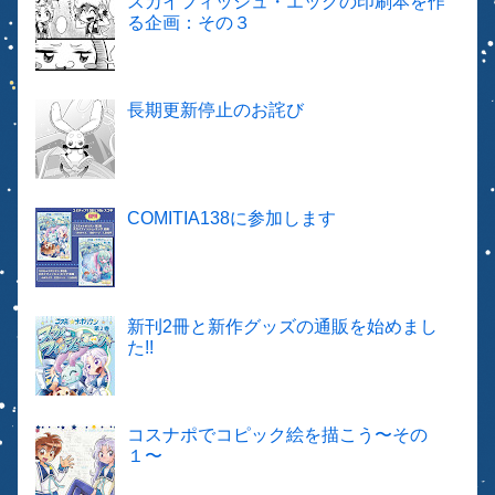
スカイフィッシュ・エッグの印刷本を作
る企画：その３
長期更新停止のお詫び
COMITIA138に参加します
新刊2冊と新作グッズの通販を始めまし
た!!
コスナポでコピック絵を描こう〜その
１〜