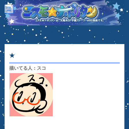
-
-
-
★
描いてる人：スコ