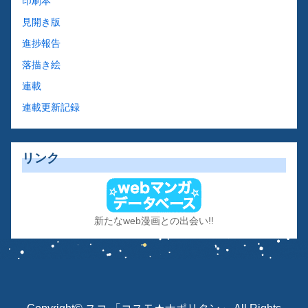
印刷本
見開き版
進捗報告
落描き絵
連載
連載更新記録
リンク
新たなweb漫画との出会い!!