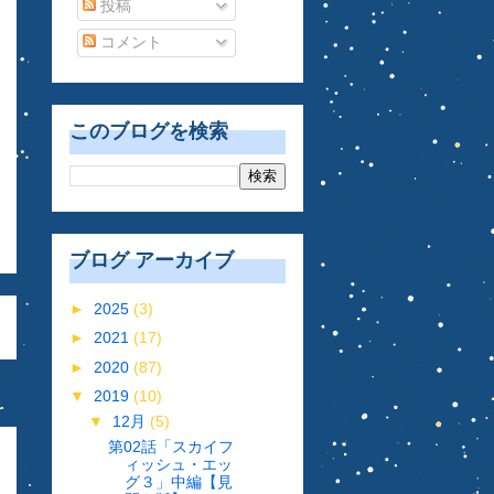
投稿
コメント
このブログを検索
ブログ アーカイブ
►
2025
(3)
►
2021
(17)
►
2020
(87)
▼
2019
(10)
▼
12月
(5)
第02話「スカイフ
ィッシュ・エッ
グ３」中編【見