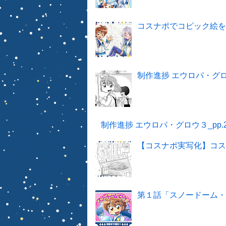
コスナポでコピック絵
制作進捗 エウロパ・グロウ３
制作進捗 エウロパ・グロウ３_pp.20
【コスナポ実写化】コ
第１話「スノードーム