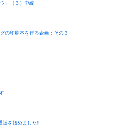
ロウ」（３）中編
ッグの印刷本を作る企画：その３
ます
販を始めました!!