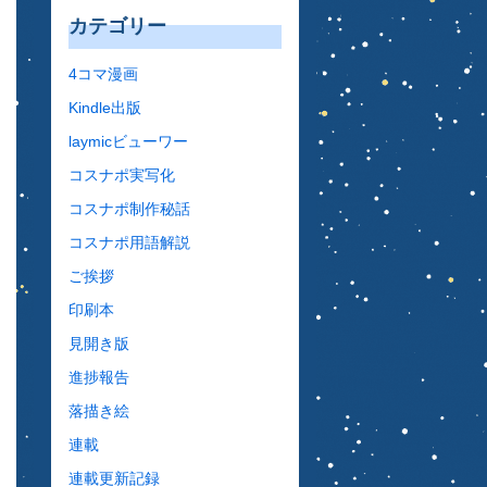
カテゴリー
4コマ漫画
Kindle出版
laymicビューワー
コスナポ実写化
コスナポ制作秘話
コスナポ用語解説
ご挨拶
印刷本
見開き版
進捗報告
落描き絵
連載
連載更新記録