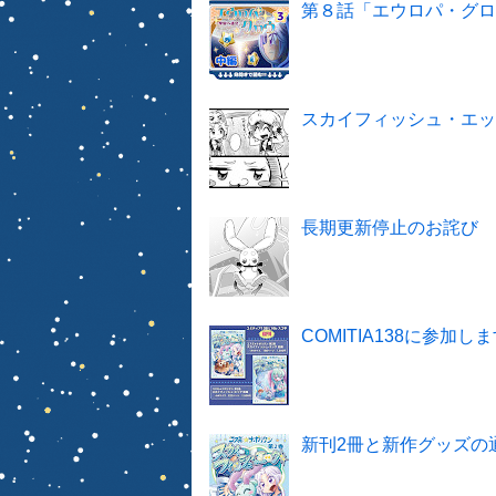
第８話「エウロパ・グ
スカイフィッシュ・エ
長期更新停止のお詫び
COMITIA138に参加し
新刊2冊と新作グッズの通