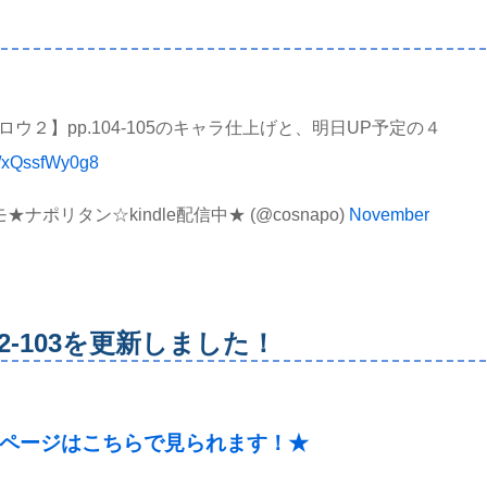
ウ２】pp.104-105のキャラ仕上げと、明日UP予定の４
om/xQssfWy0g8
ナポリタン☆kindle配信中★ (@cosnapo)
November
102-103を更新しました！
ページはこちらで見られます！★