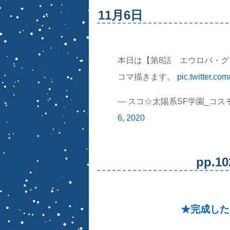
11月6日
本日は【第8話 エウロパ・グロ
コマ描きます。
pic.twitter.c
— スコ☆太陽系SF学園_コスモ★
6, 2020
pp.
★完成した