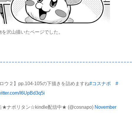
物を沢山描いたページでした。
ウ２】pp.104-105の下描きを詰めますね
#コスナポ
#
witter.com/I6UpBd3q5i
ナポリタン☆kindle配信中★ (@cosnapo)
November