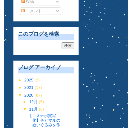
投稿
コメント
このブログを検索
ブログ アーカイブ
►
2025
(3)
►
2021
(17)
▼
2020
(87)
►
12月
(5)
▼
11月
(8)
【コスナポ実写
化】チビマルの
ぬいぐるみを作