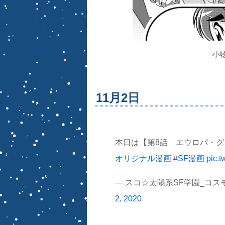
小
11月2日
本日は【第8話 エウロパ・グロ
オリジナル漫画
#SF漫画
pic.t
— スコ☆太陽系SF学園_コスモ★
2, 2020