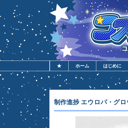
★
ホーム
はじめに
制作進捗 エウロパ・グロウ２_