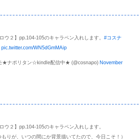
ウ２】pp.104-105のキャラペン入れします。
#コスナ
pic.twitter.com/WN5dGmMAip
ナポリタン☆kindle配信中★ (@cosnapo)
November
ウ２】pp.104-105のキャラペン入れします。
つもりが、いつの間にか背景描いてたので、今日こそ！）