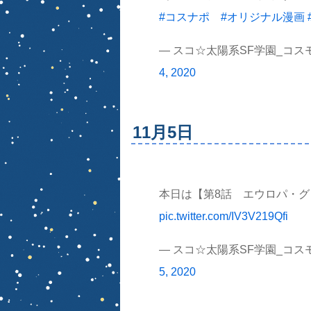
#コスナポ
#オリジナル漫画
— スコ☆太陽系SF学園_コスモ★
4, 2020
11月5日
本日は【第8話 エウロパ・グロウ
pic.twitter.com/IV3V219Qfi
— スコ☆太陽系SF学園_コスモ★
5, 2020