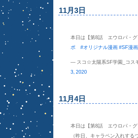
11月3日
本日は【第8話 エウロパ・グロ
ポ
#オリジナル漫画
#SF漫画
— スコ☆太陽系SF学園_コスモ★
3, 2020
11月4日
本日は【第8話 エウロパ・グロ
（昨日、キャラペン入れする