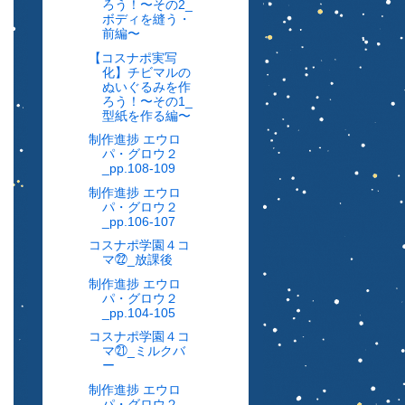
ろう！〜その2_
ボディを縫う・
前編〜
【コスナポ実写
化】チビマルの
ぬいぐるみを作
ろう！〜その1_
型紙を作る編〜
制作進捗 エウロ
パ・グロウ２
_pp.108-109
制作進捗 エウロ
パ・グロウ２
_pp.106-107
コスナポ学園４コ
マ㉒_放課後
制作進捗 エウロ
パ・グロウ２
_pp.104-105
コスナポ学園４コ
マ㉑_ミルクバ
ー
制作進捗 エウロ
パ・グロウ２