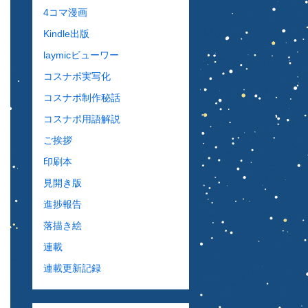
4コマ漫画
Kindle出版
laymicビューワー
コスナポ実写化
コスナポ制作秘話
コスナポ用語解説
ご挨拶
印刷本
見開き版
進捗報告
落描き絵
連載
連載更新記録